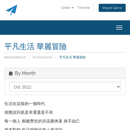
Català
Entrada
Veure Carro
Togg
navig
平凡生活 華麗冒險
Administració
Promocions
平凡生活 華麗冒險
By Month
生活在這樣的一個時代
很難說到底是幸運還是不幸
每一個人 都被歷史的洪流裹挾著 身不由己
很多對錯 也只能留給後人來評說