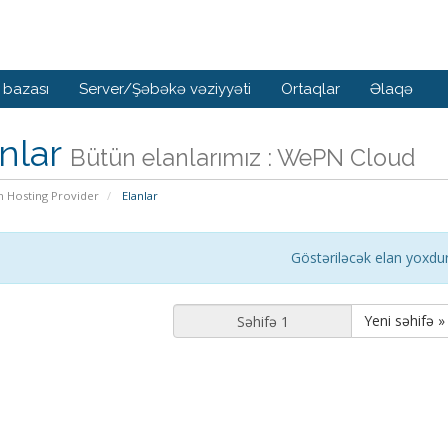
 bazası
Server/Şəbəkə vəziyyəti
Ortaqlar
Əlaqə
nlar
Bütün elanlarımız : WePN Cloud
n Hosting Provider
Elanlar
Göstəriləcək elan yoxdu
Yeni səhifə »