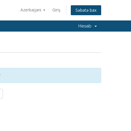
Azerbaijani
Giriş
Səbətə bax
Hesab
r