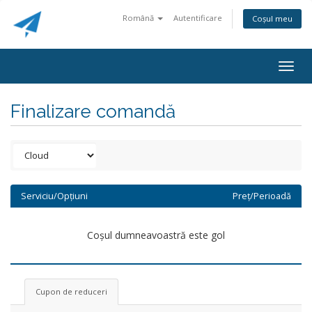
Română
Autentificare
Coșul meu
Togg
navig
Finalizare comandă
Serviciu/Opțiuni
Preț/Perioadă
Coșul dumneavoastră este gol
Cupon de reduceri