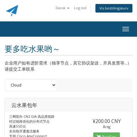
Dansk
Log ind
Vis bestillingskurv
Togg
navig
要多吃水果哟～
企业用户如有进阶需求（独享节点，其它协议架设，开具发票等...）
请提交工单联系
云水果包年
三网双向 CN2 GIA 高品质线路
¥200.00 CNY
经过链路优化的分布式节点
高速SSD云
Årlig
全自助开通激活服务
支持 Cisco AnyConnect
Bestil nu