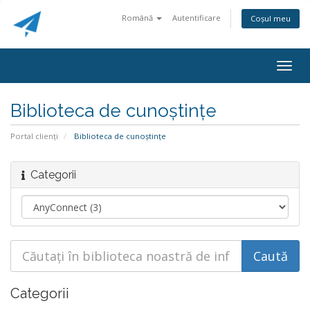
Română
Autentificare
Coșul meu
Togg
navig
Biblioteca de cunoștințe
Portal clienți
Biblioteca de cunoștințe
Categorii
Categorii