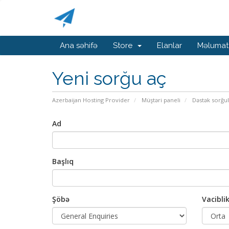
Ana səhifə
Store
Elanlar
Məlumat
Yeni sorğu aç
Azerbaijan Hosting Provider
Müştəri paneli
Dəstək sorğul
Ad
Başlıq
Şöbə
Vacibli