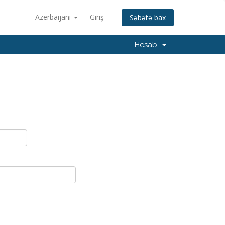
Azerbaijani
Giriş
Səbətə bax
Hesab