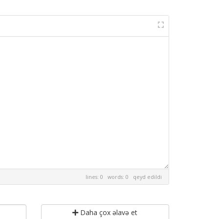
lines: 0 words: 0
qeyd edildi
Daha çox əlavə et