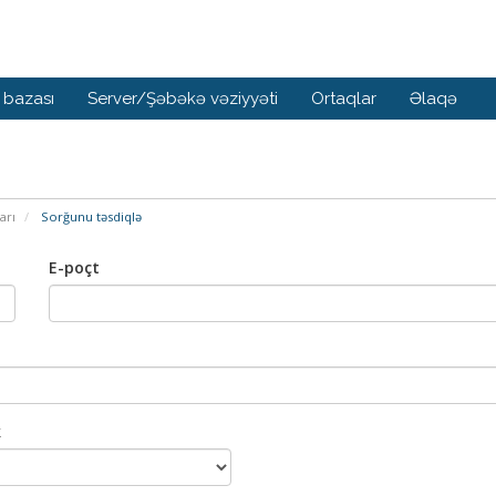
 bazası
Server/Şəbəkə vəziyyəti
Ortaqlar
Əlaqə
arı
Sorğunu təsdiqlə
E-poçt
k