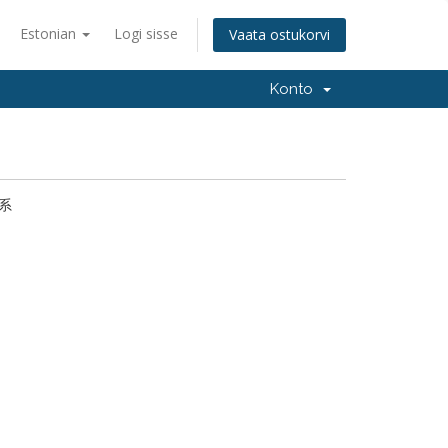
Estonian
Logi sisse
Vaata ostukorvi
Konto
系