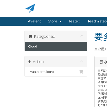
Avaleht
Store
Teated
Teadmiste
要
Kategooriad
Cloud
企业用户
Actions
云
三网双向
Vaata ostukorvi
经过链
高速SS
全自助
支持 Ci
云端非
不限流
允许同时
多节点
每个帐