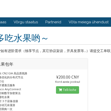
baas
Võrgu staatus
Partnerid
Võta meiega ühendust
多吃水果哟～
如有进阶需求（独享节点，其它协议架设，开具发票等...）请提交工单联
水果包年
 CN2 GIA 高品质线路
¥200.00 CNY
路优化的分布式节点
D云
Kord aasta jooksul
开通激活服务
sco AnyConnect
Telli kohe
对称数字加密算法
量吃水果
 3 个设备连接
自动冗余漫游
号限购一次