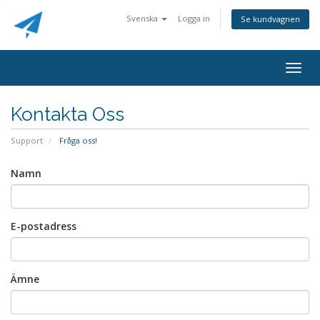
Svenska
Logga in
Se kundvagnen
Togg
navig
Kontakta Oss
Support
Fråga oss!
Namn
E-postadress
Ämne